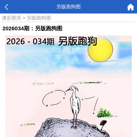
另版跑狗图
澳彩图库
>
另版跑狗图
2026034期：另版跑狗图