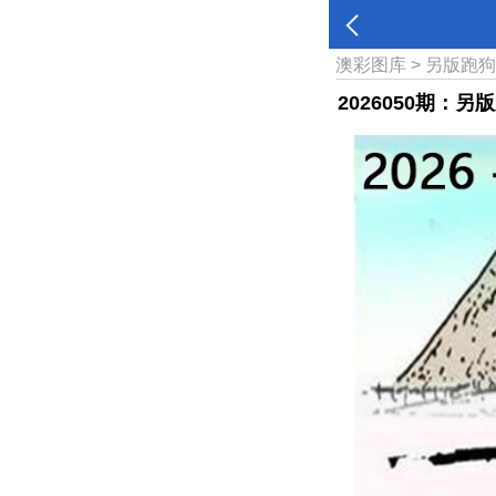
澳彩图库
>
另版跑
2026050期：另