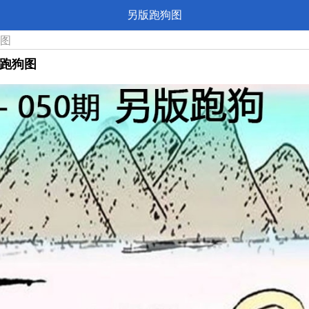
另版跑狗图
狗图
版跑狗图