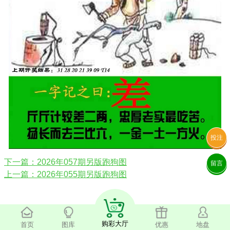
投注
下一篇：2026年057期另版跑狗图
留言
上一篇：2026年055期另版跑狗图
购彩大厅
首页
图库
优惠
地盘