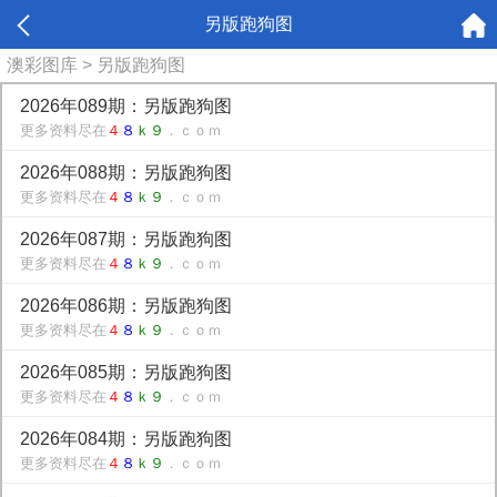
另版跑狗图
澳彩图库
> 另版跑狗图
2026年089期：另版跑狗图
更多资料尽在
４
８
ｋ９
．ｃｏｍ
2026年088期：另版跑狗图
更多资料尽在
４
８
ｋ９
．ｃｏｍ
2026年087期：另版跑狗图
更多资料尽在
４
８
ｋ９
．ｃｏｍ
2026年086期：另版跑狗图
更多资料尽在
４
８
ｋ９
．ｃｏｍ
2026年085期：另版跑狗图
更多资料尽在
４
８
ｋ９
．ｃｏｍ
2026年084期：另版跑狗图
更多资料尽在
４
８
ｋ９
．ｃｏｍ