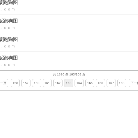
另版跑狗图
．ｃｏｍ
另版跑狗图
．ｃｏｍ
另版跑狗图
．ｃｏｍ
另版跑狗图
．ｃｏｍ
共 1686 条 163/169 页
上一页
158
159
160
161
162
163
164
165
166
167
168
下一