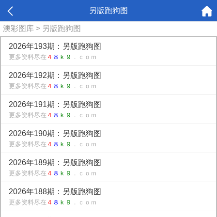
另版跑狗图
澳彩图库
> 另版跑狗图
2026年193期：另版跑狗图
更多资料尽在
４
８
ｋ９
．ｃｏｍ
2026年192期：另版跑狗图
更多资料尽在
４
８
ｋ９
．ｃｏｍ
2026年191期：另版跑狗图
更多资料尽在
４
８
ｋ９
．ｃｏｍ
2026年190期：另版跑狗图
更多资料尽在
４
８
ｋ９
．ｃｏｍ
2026年189期：另版跑狗图
更多资料尽在
４
８
ｋ９
．ｃｏｍ
2026年188期：另版跑狗图
更多资料尽在
４
８
ｋ９
．ｃｏｍ